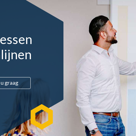
cessen
lijnen
 u graag