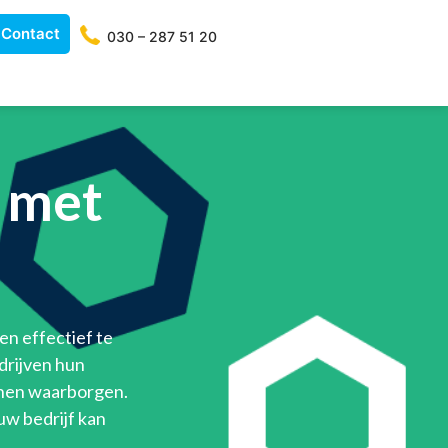
Contact
030 – 287 51 20
 met
en effectief te
drijven hun
nnen waarborgen.
uw bedrijf kan