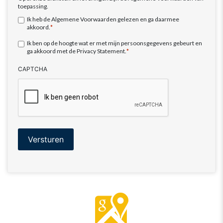
toepassing.
Ik heb de Algemene Voorwaarden gelezen en ga daarmee
akkoord.
*
Privacy
Ik ben op de hoogte wat er met mijn persoonsgegevens gebeurt en
Statement
ga akkoord met de Privacy Statement.
*
CAPTCHA
Versturen