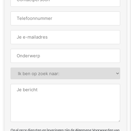
*
Telefoonnummer
Email
*
Naam
*
Ik
zoek
*
Vraag
en/of
opmerking
Op al onze diensten en leveringen zijn de Algemene Voorwaarden van