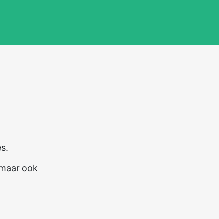
es.
 maar ook