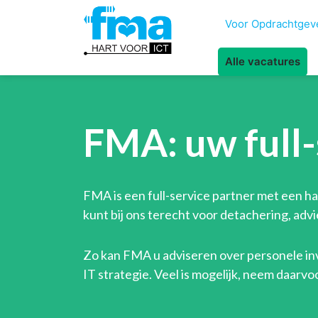
Voor Opdrachtgev
Alle vacatures
FMA: uw full-
FMA is een full-service partner met een har
kunt bij ons terecht voor detachering, ad
Zo kan FMA u adviseren over personele in
IT strategie. Veel is mogelijk, neem daarvo