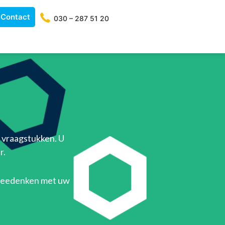
Contact
030 – 287 51 20
T vraagstukken. U
r.
 meedenken met uw