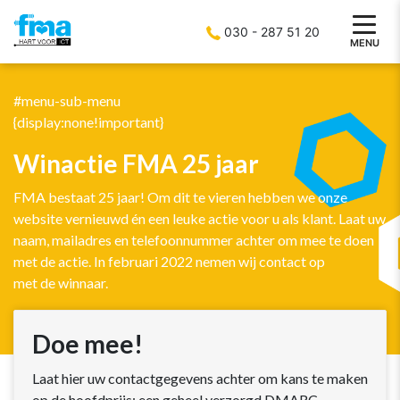
030 - 287 51 20
MENU
#menu-sub-menu
{display:none!important}
Winactie FMA 25 jaar
FMA bestaat 25 jaar! Om dit te vieren hebben we onze
website vernieuwd én een leuke actie voor u als klant. Laat uw
naam, mailadres en telefoonnummer achter om mee te doen
met de actie. In februari 2022 nemen wij contact op
met de winnaar.
Doe mee!
Laat hier uw contactgegevens achter om kans te maken
op de hoofdprijs: een geheel verzorgd DMARC